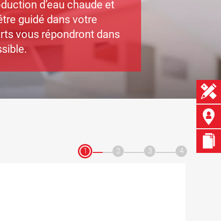
duction d’eau chaude et
être guidé dans votre
rts vous répondront dans
ssible.
1
2
3
4