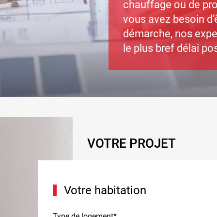
chauffage ou de pro
vous avez besoin d'
démarche, nos expe
le plus bref délai po
VOTRE PROJET
Votre habitation
Type de logement*