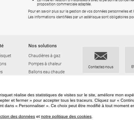
La mise en relation d'installateurs avec la personne concerné
proposition commerciale adaptée.
Pour en savoir plus sur la gestion de vos données personnelles et l
Les informations identifiées par un astérisque sont obligatoires pour 
té
Nos solutions
isquet
Chaudières à gaz
ions
Pompes à chaleur
E
Contactez-nous
és
Ballons eau chaude
Systèmes solaires
Solutions hybrides
risquet réalise des statistiques de visites sur le site, améliore mon expér
Chaufferies HPE
epter et fermer » pour accepter tous les traceurs. Cliquez sur « Contin
Frisquet Connect
ant dans « Personnaliser ». Ce choix peut être modifié à tout moment e
Accessoires
tection des données
et
notre politique des cookies
.
Recrutement
FAQ
Mentions lé