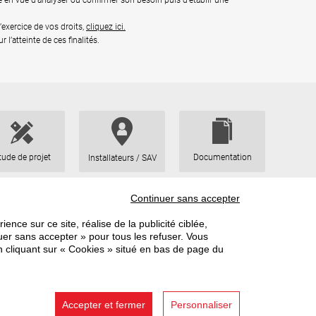
e en vue d’analyser ou confirmer son besoin puis d'établir une
’exercice de vos droits,
cliquez ic
i.
l’atteinte de ces finalités.
Documentation
tude de projet
Installateurs / SAV
Continuer sans accepter
ience sur ce site, réalise de la publicité ciblée,
uer sans accepter » pour tous les refuser. Vous
n cliquant sur « Cookies » situé en bas de page du
Toutes nos chaudières sont créées et fabriquées en France
Accepter et fermer
Personnaliser
gales
Protection des données
CGU
Politique RSE
Cookies