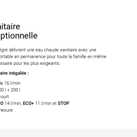
itaire
ptionnelle
égré délivrent une eau chaude sanitaire avec une
nfortable en permanence pour toute la famille en même
saire pour les plus exigeants.
aire inégalée :
de 16 l/min
0 l + 200 l
court
CO
14 l/min,
ECO+
11 l/min et
STOP
mesure