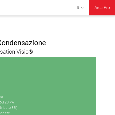
Area Pro
It
 Condensazione
sation Visio®
ica
 ou 20 kW
tributo 3%)
onnect