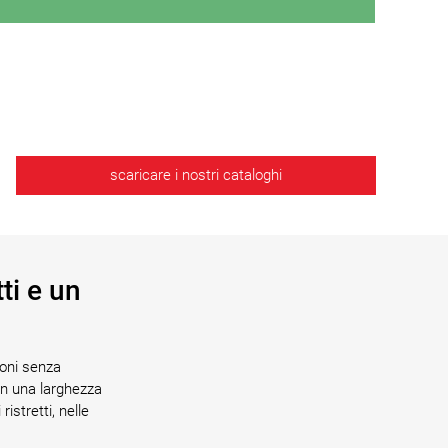
scaricare i nostri cataloghi
ti e un
ioni senza
on una larghezza
istretti, nelle