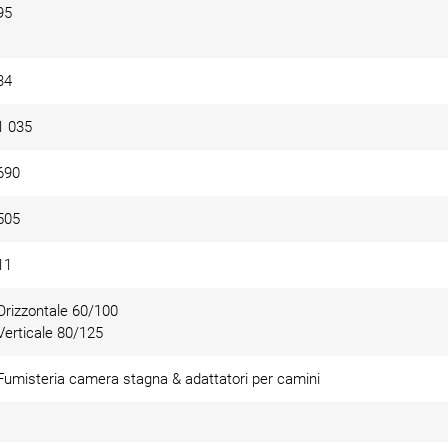
95
34
1 035
690
505
11
Orizzontale 60/100
Verticale 80/125
Fumisteria camera stagna & adattatori per camini