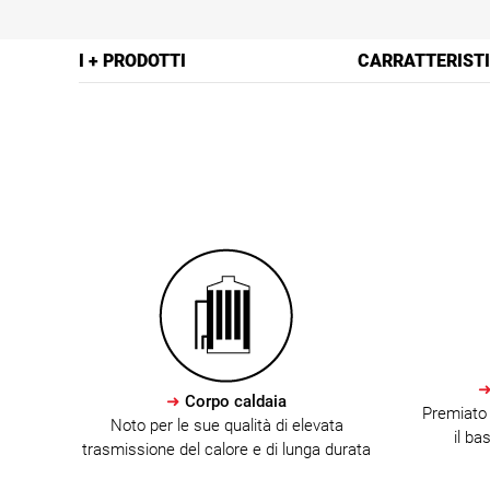
I + PRODOTTI
CARRATTERIST
➜
Corpo caldaia
Premiato 
Noto per le sue qualità di elevata
il ba
trasmissione del calore e di lunga durata