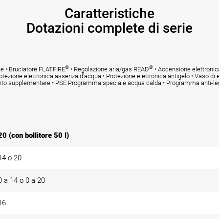
Caratteristiche
Dotazioni complete di serie
®
®
ne • Bruciatore FLATFIRE
• Regolazione aria/gas READ
• Accensione elettronica
otezione elettronica assenza d'acqua • Protezione elettronica antigelo • Vaso di 
ento supplementare • PSE Programma speciale acqua calda • Programma anti-leg
20 (con bollitore 50 l)
14 o 20
0 a 14 o 0 a 20
16