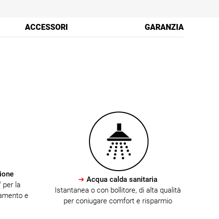
ACCESSORI
GARANZIA
zione
➜
Acqua calda sanitaria
®
per la
Istantanea o con bollitore, di alta qualità
damento e
per coniugare comfort e risparmio