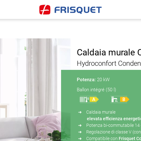
Caldaia murale
Hydroconfort Conden
Potenza:
20 kW
Ballon intégré (50 l)
Caldaia murale
elevata efficienza energet
Potenza bi-commutabile 14
Regolazione di classe V (con
Compatibile con
Frisquet C